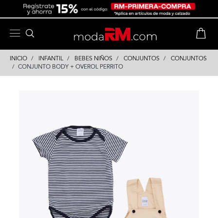
Skip
Skip
to
to
content
navigation
INICIO
INFANTIL
BEBES NIÑOS
CONJUNTOS
CONJUNTOS
CONJUNTO BODY + OVEROL PERRITO