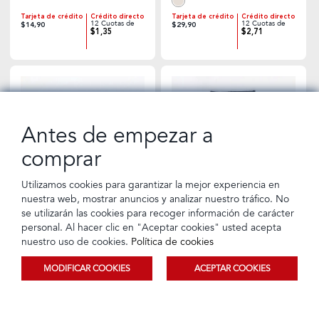
Tarjeta de crédito
Crédito directo
Tarjeta de crédito
Crédito directo
12 Cuotas de
12 Cuotas de
$14,90
$29,90
$1,35
$2,71
Antes de empezar a
comprar
Utilizamos cookies para garantizar la mejor experiencia en
nuestra web, mostrar anuncios y analizar nuestro tráfico. No
se utilizarán las cookies para recoger información de carácter
personal. Al hacer clic en "Aceptar cookies" usted acepta
nuestro uso de cookies.
Política de cookies
Conjunto Buzo + Falda New
Pantalón Casual Negro
MODIFICAR COOKIES
ACEPTAR COOKIES
York
Ordenar
Filtrar
Tarjeta de crédito
Crédito directo
Tarjeta de crédito
Crédito directo
12 Cuotas de
12 Cuotas de
$34,90
$7,96
$3,16
$0,72
$15,90