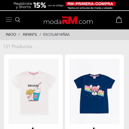
Skip
Skip
to
to
content
navigation
INICIO
INFANTIL
ESCOLAR NIÑAS
131 Productos