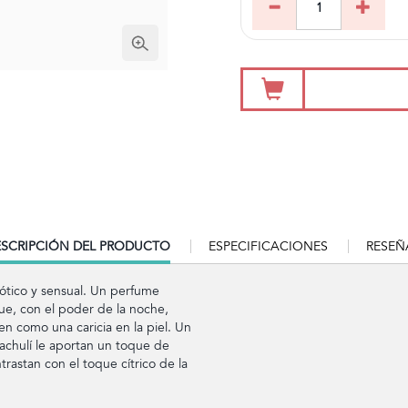
RRENT
SCRIPCIÓN DEL PRODUCTO
ESPECIFICACIONES
RESEÑ
B:
ótico y sensual. Un perfume
ue, con el poder de la noche,
n como una caricia en la piel. Un
 Pachulí le aportan un toque de
rastan con el toque cítrico de la