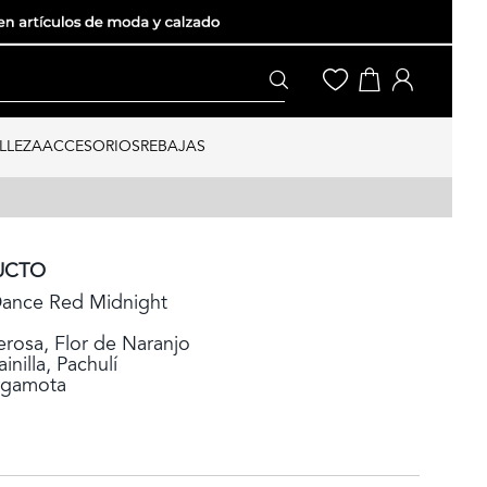
LLEZA
ACCESORIOS
REBAJAS
UCTO
Dance Red Midnight
erosa, Flor de Naranjo
nilla, Pachulí
rgamota