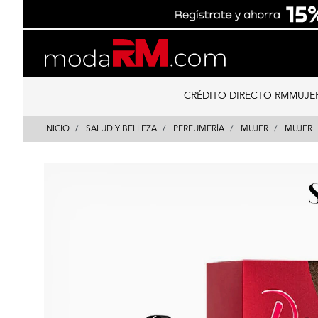
Skip
Skip
to
to
content
navigation
CRÉDITO DIRECTO RM
MUJE
INICIO
SALUD Y BELLEZA
PERFUMERÍA
MUJER
MUJER