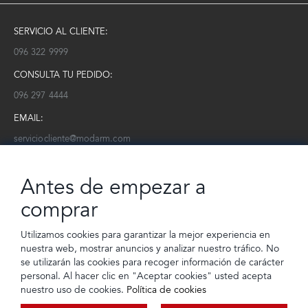
SERVICIO AL CLIENTE:
096 322 9999
CONSULTA TU PEDIDO:
096 297 4444
EMAIL:
serviciocliente@modarm.com
NEWSLETTER:
Antes de empezar a
Conoce toda la información sobre últimas colecciones, eventos y
ofertas.
comprar
Subscríbete a nuestro newsletter
Utilizamos cookies para garantizar la mejor experiencia en
nuestra web, mostrar anuncios y analizar nuestro tráfico. No
SUSCRIBIRSE
se utilizarán las cookies para recoger información de carácter
personal. Al hacer clic en "Aceptar cookies" usted acepta
nuestro uso de cookies.
Política de cookies