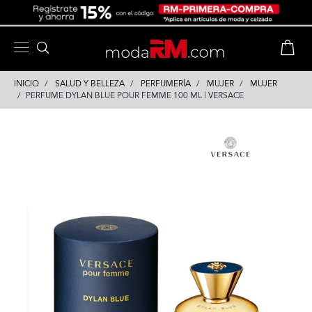
Skip
Skip
to
to
content
navigation
INICIO
SALUD Y BELLEZA
PERFUMERÍA
MUJER
MUJER
PERFUME DYLAN BLUE POUR FEMME 100 ML | VERSACE