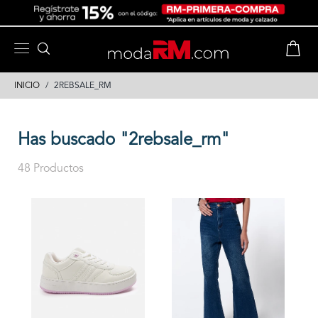
Skip
Skip
to
to
content
navigation
INICIO
2REBSALE_RM
Has buscado "2rebsale_rm"
48 Productos