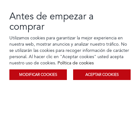
Antes de empezar a
comprar
Camisa con Bolsillo Blanco
Camiseta Llana Vino
Utilizamos cookies para garantizar la mejor experiencia en
nuestra web, mostrar anuncios y analizar nuestro tráfico. No
Tarjeta de crédito
Crédito directo
Tarjeta de crédito
Crédito directo
12 Cuotas de
12 Cuotas de
$17,97
$3,88
se utilizarán las cookies para recoger información de carácter
$1,63
$0,35
$35,95
$12,90
personal. Al hacer clic en "Aceptar cookies" usted acepta
nuestro uso de cookies.
Política de cookies
MODIFICAR COOKIES
ACEPTAR COOKIES
Ordenar
Filtrar