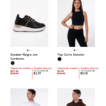
Sneaker Negro con
Top Corto Unicolor
Cordones
Tarjeta de crédito
Crédito directo
Tarjeta de crédito
Crédito directo
12 Cuotas de
12 Cuotas de
$37,46
$6,45
$3,39
$0,58
$74,90
$12,90