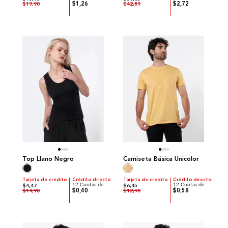
$1,26
$2,72
$19,90
$42,89
Top Llano Negro
Camiseta Básica Unicolor
Tarjeta de crédito
Crédito directo
Tarjeta de crédito
Crédito directo
12 Cuotas de
12 Cuotas de
$4,47
$6,45
$0,40
$0,58
$14,90
$12,90