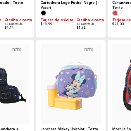
orado | Totto
Cartuchera Lego Futbol Negro |
Cartuchera
Vasari
Totto
o
Crédito directo
Tarjeta de crédito
Crédito directo
Tarjeta de
$18,99
$21,00
12 Cuotas de
12 Cuotas de
$4,44
$1,72
 Lonchera +
Lonchera Mickey Unicolor | Totto
Mochila Sp