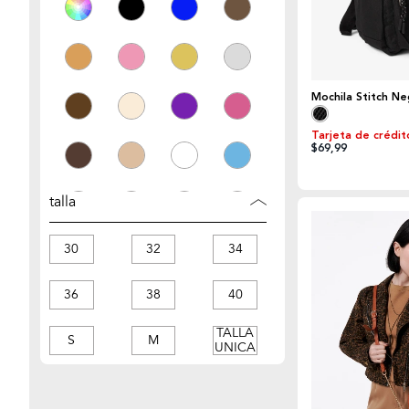
Mochila Stitch Ne
Tarjeta de crédit
$69,99
talla
30
32
34
36
38
40
TALLA
S
M
UNICA