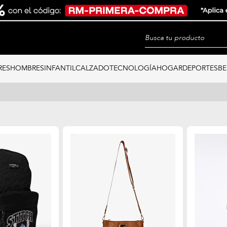
RES
HOMBRES
INFANTIL
CALZADO
TECNOLOGÍA
HOGAR
DEPORTES
BE