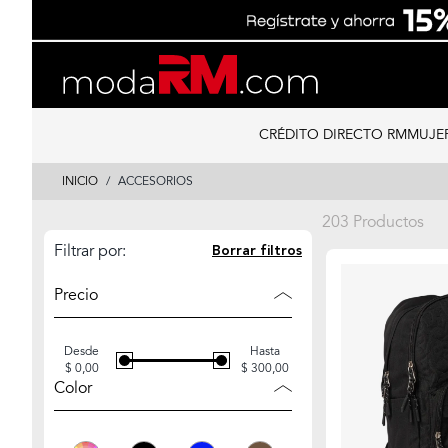
Skip
Skip
to
to
content
navigation
CRÉDITO DIRECTO RM
MUJE
INICIO
ACCESORIOS
203 Productos
Filtrar por:
Borrar filtros
Precio
Desde
Hasta
$ 0,00
$ 300,00
Color