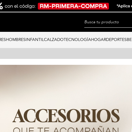
RES
HOMBRES
INFANTIL
CALZADO
TECNOLOGÍA
HOGAR
DEPORTES
BE