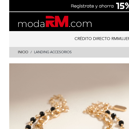
Skip
Skip
to
to
content
navigation
CRÉDITO DIRECTO RM
MUJE
INICIO
LANDING ACCESORIOS