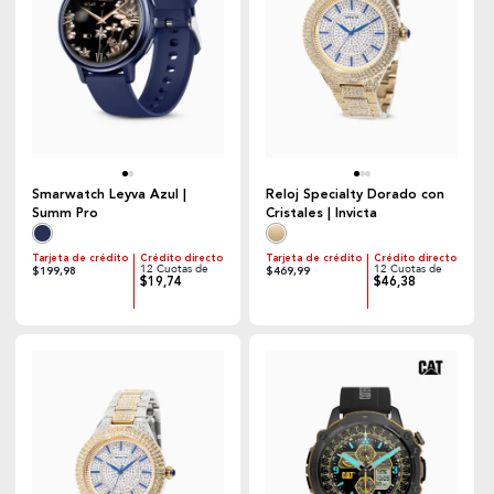
Smarwatch Leyva Azul |
Reloj Specialty Dorado con
Summ Pro
Cristales | Invicta
Tarjeta de crédito
Crédito directo
Tarjeta de crédito
Crédito directo
12 Cuotas de
12 Cuotas de
$199,98
$469,99
$19,74
$46,38