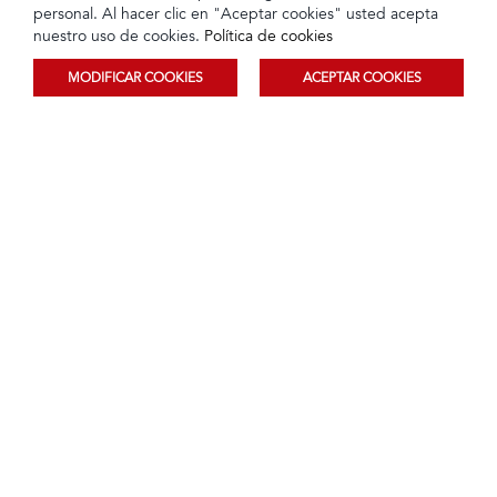
personal. Al hacer clic en "Aceptar cookies" usted acepta
nuestro uso de cookies.
Política de cookies
MODIFICAR COOKIES
ACEPTAR COOKIES
Ordenar
Filtrar
SmartWatch Redmi Watch 5
Smartwatch Redmi Watch 5
Lite Negro | Xiaomi
Active Plateado | Xiaomi
Tarjeta de crédito
Crédito directo
Tarjeta de crédito
Crédito directo
12 Cuotas de
12 Cuotas de
$89,99
$59,90
$8,88
$5,91