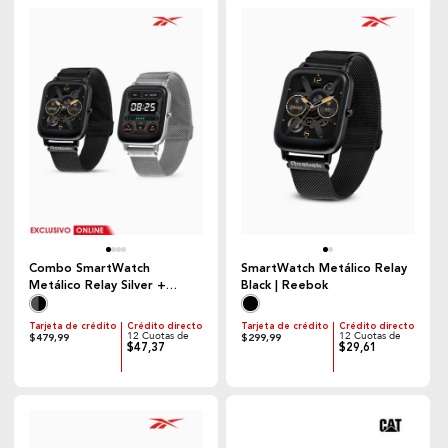
Combo SmartWatch
SmartWatch Metálico Relay
Metálico Relay Silver +
Black | Reebok
SmartWatch Metálico Relay
Black | Reebok
Tarjeta de crédito
Crédito directo
Tarjeta de crédito
Crédito directo
12 Cuotas de
12 Cuotas de
$479,99
$299,99
$47,37
$29,61