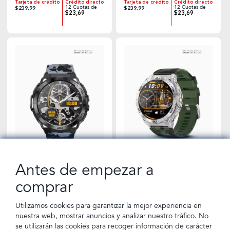
Tarjeta de crédito
Crédito directo
Tarjeta de crédito
Crédito directo
12 Cuotas de
12 Cuotas de
$239,99
$239,99
$23,69
$23,69
Antes de empezar a
Smarwatch Sport Camuflaje
Smarwatch Sport Verde |
comprar
Azul | Summ Pro
Summ Pro
Utilizamos cookies para garantizar la mejor experiencia en
Tarjeta de crédito
Crédito directo
Tarjeta de crédito
Crédito directo
12 Cuotas de
12 Cuotas de
$290,00
$290,00
nuestra web, mostrar anuncios y analizar nuestro tráfico. No
$28,62
$28,62
se utilizarán las cookies para recoger información de carácter