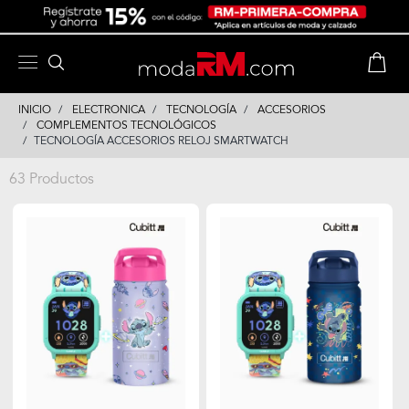
Skip
Skip
to
to
content
navigation
INICIO
ELECTRONICA
TECNOLOGÍA
ACCESORIOS
COMPLEMENTOS TECNOLÓGICOS
TECNOLOGÍA ACCESORIOS RELOJ SMARTWATCH
63 Productos