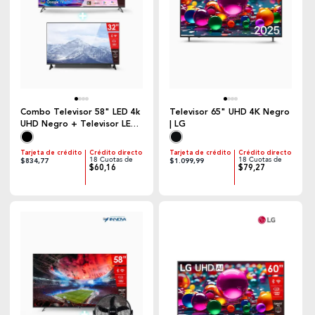
Combo Televisor 58" LED 4k
Televisor 65" UHD 4K Negro
UHD Negro + Televisor LED
| LG
32" HD Negro | Hyundai
Tarjeta de crédito
Crédito directo
Tarjeta de crédito
Crédito directo
18 Cuotas de
18 Cuotas de
$834,77
$1.099,99
$60,16
$79,27