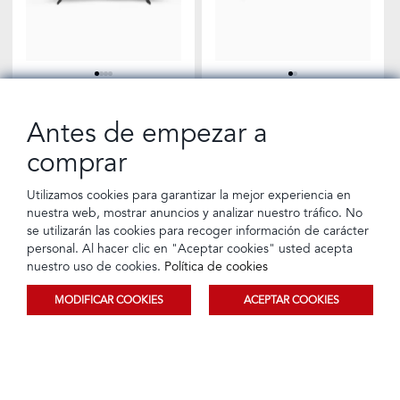
Televisor 65" 4K QLED
Televisor 65" Google TV |
Negro | Samsung
StarGold
Antes de empezar a
Tarjeta de crédito
Crédito directo
Tarjeta de crédito
Crédito directo
18 Cuotas de
18 Cuotas de
comprar
$1.304,34
$1.099,99
$94,00
$79,27
Utilizamos cookies para garantizar la mejor experiencia en
nuestra web, mostrar anuncios y analizar nuestro tráfico. No
se utilizarán las cookies para recoger información de carácter
personal. Al hacer clic en "Aceptar cookies" usted acepta
nuestro uso de cookies.
Política de cookies
MODIFICAR COOKIES
ACEPTAR COOKIES
Ordenar
Filtrar