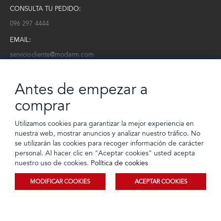
CONSULTA TU PEDIDO:
096 297 4444
EMAIL:
serviciocliente@modarm.com
NEWSLETTER:
Antes de empezar a
Conoce toda la información sobre últimas colecciones, eventos y
ofertas.
comprar
Subscríbete a nuestro newsletter
Utilizamos cookies para garantizar la mejor experiencia en
nuestra web, mostrar anuncios y analizar nuestro tráfico. No
SUSCRIBIRSE
se utilizarán las cookies para recoger información de carácter
personal. Al hacer clic en "Aceptar cookies" usted acepta
nuestro uso de cookies.
Política de cookies
MODIFICAR COOKIES
ACEPTAR COOKIES
© 2023 TIENDEC S.A | Todos los derechos reservados
Ordenar
Filtrar