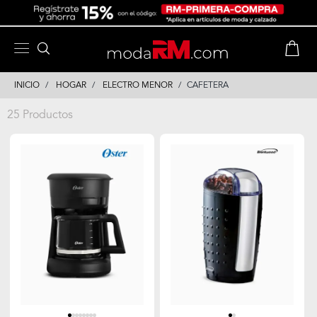
Skip
Skip
to
to
content
navigation
INICIO
HOGAR
ELECTRO MENOR
CAFETERA
25 Productos