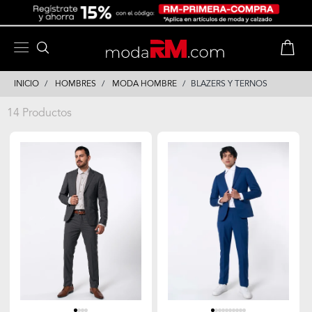
Skip
Skip
to
to
content
navigation
INICIO
HOMBRES
MODA HOMBRE
BLAZERS Y TERNOS
14 Productos