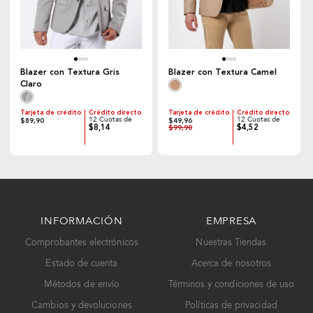
Blazer con Textura Gris
Blazer con Textura Camel
Claro
Tarjeta de crédito
Crédito directo
Tarjeta de crédito
Crédito directo
12 Cuotas de
12 Cuotas de
$89,90
$49,96
$8,14
$4,52
$99,90
INFORMACIÓN
EMPRESA
Comprobantes electrónicos
Nuestras Tiendas
Estado de cuenta
Acerca de nosotros
Métodos de envío
Términos y condiciones de uso
Cambios y devoluciones
Políticas de privacidad