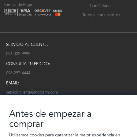
Contáctanos
Trabaja con nosotros
SERVICIO AL CLIENTE:
096 322 9999
CONSULTA TU PEDIDO:
096 297 4444
EMAIL:
serviciocliente@modarm.com
NEWSLETTER:
Antes de empezar a
Conoce toda la información sobre últimas colecciones, eventos y
ofertas.
comprar
Subscríbete a nuestro newsletter
Utilizamos cookies para garantizar la mejor experiencia en