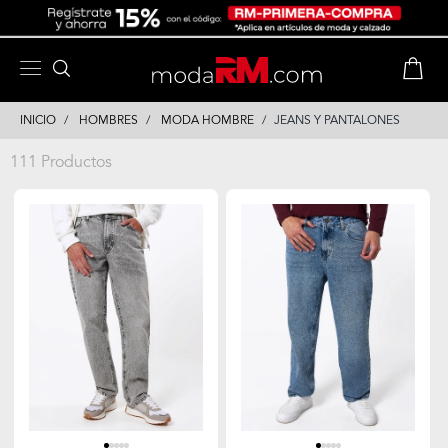
Skip
Skip
to
to
content
navigation
INICIO
HOMBRES
MODA HOMBRE
JEANS Y PANTALONES
111 Productos