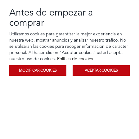
Antes de empezar a
comprar
Utilizamos cookies para garantizar la mejor experiencia en
Pantalón Llano Azul Marino
Pantalón Llano Azul
nuestra web, mostrar anuncios y analizar nuestro tráfico. No
se utilizarán las cookies para recoger información de carácter
Tarjeta de crédito
Crédito directo
Tarjeta de crédito
Crédito directo
12 Cuotas de
12 Cuotas de
$39,95
$35,95
personal. Al hacer clic en "Aceptar cookies" usted acepta
$3,62
$3,25
nuestro uso de cookies.
Política de cookies
MODIFICAR COOKIES
ACEPTAR COOKIES
Ordenar
Filtrar