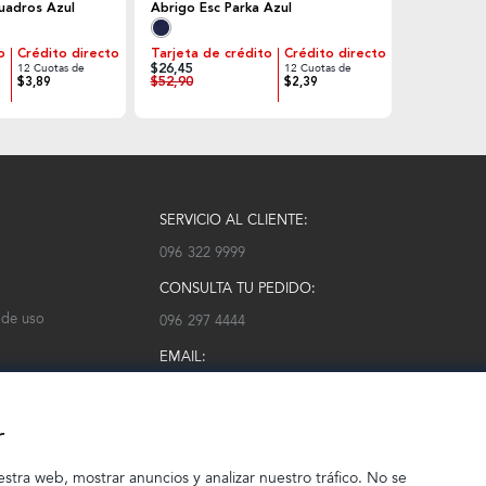
uadros Azul
Abrigo Esc Parka Azul
o
Crédito directo
Tarjeta de crédito
Crédito directo
$26,45
12 Cuotas de
12 Cuotas de
$52,90
$3,89
$2,39
SERVICIO AL CLIENTE:
096 322 9999
CONSULTA TU PEDIDO:
 de uso
096 297 4444
EMAIL:
serviciocliente@modarm.com
r
estra web, mostrar anuncios y analizar nuestro tráfico. No se