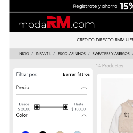
Skip
Skip
to
to
content
navigation
CRÉDITO DIRECTO RM
MUJE
INICIO
INFANTIL
ESCOLAR NIÑOS
SWEATERS Y ABRIGOS
14 Productos
Filtrar por:
Borrar filtros
Precio
Desde
Hasta
$ 20,00
$ 100,00
Color