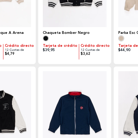
ique A Arena
Chaqueta Bomber Negro
Parka Esc
o
Crédito directo
Tarjeta de crédito
Crédito directo
Tarjeta de
$39,95
$44,90
12 Cuotas de
12 Cuotas de
$4,79
$3,62