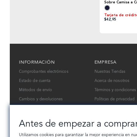
Sobre Camisa a C
Tarjeta de crédit
$42,95
INFORMACIÓN
EMPRESA
Comprobantes electrónicos
Nuestras Tiendas
Estado de cuenta
Acerca de nosotros
Métodos de envío
Términos y condiciones
Cambios y devoluciones
Políticas de privacidad
Contáctanos
Trabaja con nosotros
Antes de empezar a compra
Utilizamos cookies para garantizar la mejor experiencia en nu