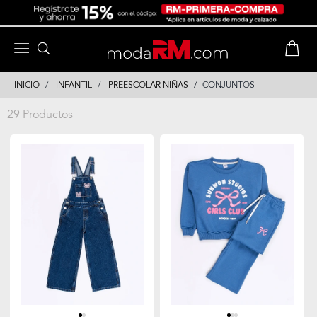
Skip
Skip
to
to
content
navigation
INICIO
INFANTIL
PREESCOLAR NIÑAS
CONJUNTOS
29 Productos