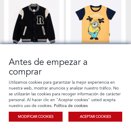
Antes de empezar a
Chompa Pre Bomber Negro
Camiseta Minions Mostaza
comprar
Tarjeta de crédito
Crédito directo
Tarjeta de crédito
Crédito directo
Utilizamos cookies para garantizar la mejor experiencia en
12 Cuotas de
12 Cuotas de
$39,95
$14,90
$3,62
$1,35
nuestra web, mostrar anuncios y analizar nuestro tráfico. No
se utilizarán las cookies para recoger información de carácter
personal. Al hacer clic en "Aceptar cookies" usted acepta
nuestro uso de cookies.
Política de cookies
MODIFICAR COOKIES
ACEPTAR COOKIES
Ordenar
Filtrar