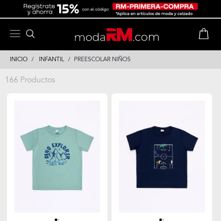
Skip
Skip
to
to
content
navigation
INICIO
INFANTIL
PREESCOLAR NIÑOS
166 Productos