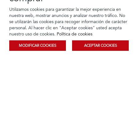
Utilizamos cookies para garantizar la mejor experiencia en
nuestra web, mostrar anuncios y analizar nuestro tráfico. No
se utilizarán las cookies para recoger información de carácter
personal. Al hacer clic en "Aceptar cookies" usted acepta
Pack x3 Varios
Medias Pack x3 Blanco
nuestro uso de cookies.
Política de cookies
Tarjeta de crédito
Crédito directo
Tarjeta de crédito
Crédito directo
12 Cuotas de
12 Cuotas de
$12,90
$2,98
MODIFICAR COOKIES
ACEPTAR COOKIES
$1,17
$0,27
$5,95
Ordenar
Filtrar