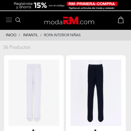
Skip
Skip
to
to
content
navigation
INICIO
INFANTIL
ROPA INTERIOR NIÑAS
36 Productos