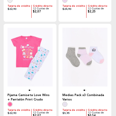
Tarjeta de crédito
Crédito directo
Tarjeta de crédito
Crédito directo
12 Cuotas de
12 Cuotas de
$22,90
$24,90
$2,07
$2,25
Pijama Camiseta Love Wins
Medias Pack x3 Combinada
+ Pantalón Print Crudo
Varios
Tarjeta de crédito
Crédito directo
Tarjeta de crédito
Crédito directo
12 Cuotas de
12 Cuotas de
$22,90
$5,95
$2,07
$0,54