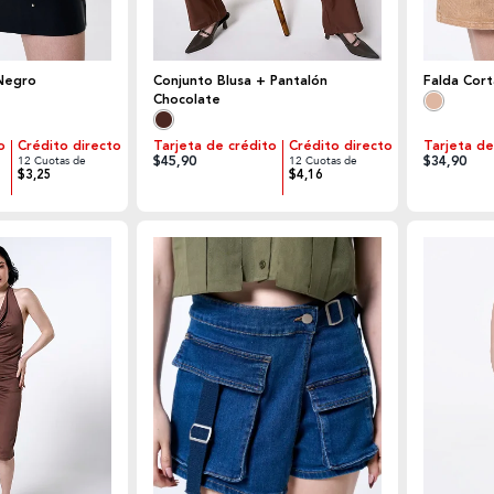
Negro
Conjunto Blusa + Pantalón
Falda Cor
Chocolate
o
Crédito directo
Tarjeta de crédito
Crédito directo
Tarjeta de
$45,90
$34,90
12 Cuotas de
12 Cuotas de
$3,25
$4,16