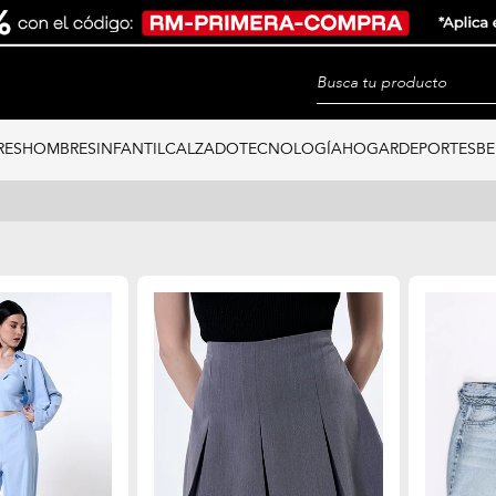
RES
HOMBRES
INFANTIL
CALZADO
TECNOLOGÍA
HOGAR
DEPORTES
BE