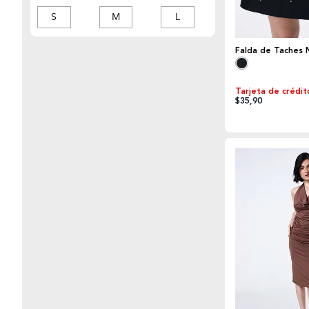
S
M
L
TALLA
Falda de Taches 
XL
UNICA
Tarjeta de crédit
$35,90