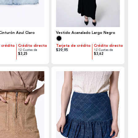
Cinturón Azul Claro
Vestido Acanalado Largo Negro
 crédito
Crédito directo
Tarjeta de crédito
Crédito directo
$39,95
12 Cuotas de
12 Cuotas de
$3,25
$3,62