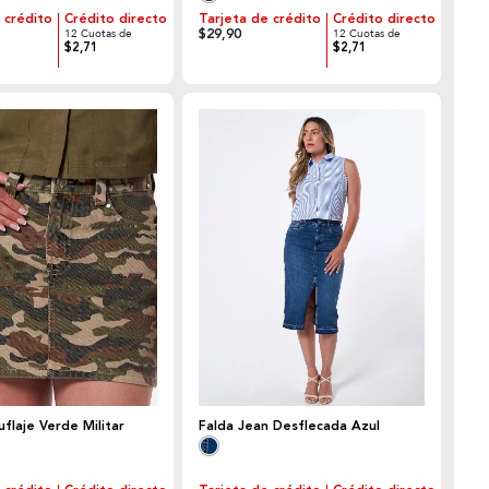
 crédito
Crédito directo
Tarjeta de crédito
Crédito directo
$29,90
12 Cuotas de
12 Cuotas de
$2,71
$2,71
flaje Verde Militar
Falda Jean Desflecada Azul