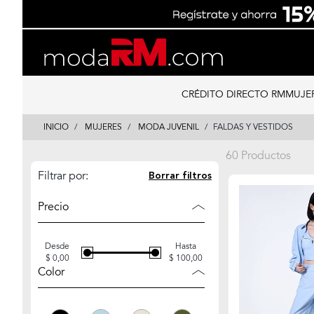
Skip
Skip
to
to
content
navigation
CRÉDITO DIRECTO RM
MUJE
INICIO
MUJERES
MODA JUVENIL
FALDAS Y VESTIDOS
60 Productos
Filtrar por:
Borrar filtros
Precio
Desde
Hasta
$ 0,00
$ 100,00
Color