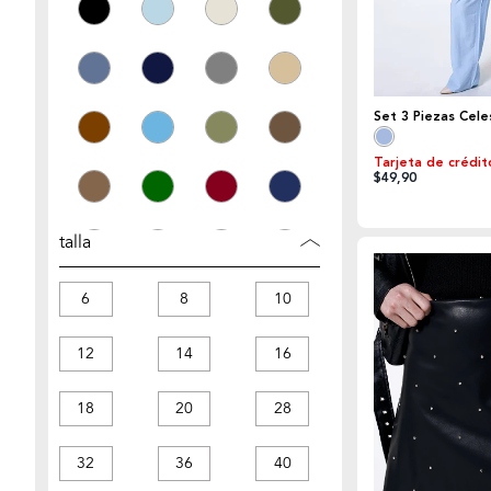
Set 3 Piezas Cele
Tarjeta de crédit
$49,90
talla
6
8
10
12
14
16
18
20
28
32
36
40