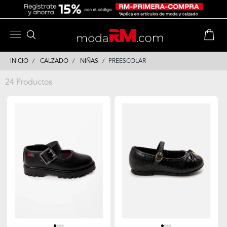
Skip
Skip
to
to
content
navigation
INICIO
CALZADO
NIÑAS
PREESCOLAR
24 Productos