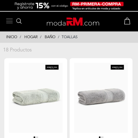
Skip
Skip
to
to
content
navigation
INICIO
HOGAR
BAÑO
TOALLAS
18 Productos