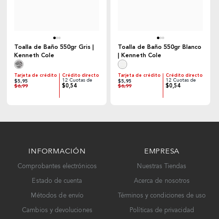
Toalla de Baño 550gr Gris |
Toalla de Baño 550gr Blanco
Kenneth Cole
| Kenneth Cole
Tarjeta de crédito
Crédito directo
Tarjeta de crédito
Crédito directo
12 Cuotas de
12 Cuotas de
$5,95
$5,95
$0,54
$0,54
$6,99
$6,99
INFORMACIÓN
EMPRESA
Comprobantes electrónicos
Nuestras Tiendas
Estado de cuenta
Acerca de nosotros
Métodos de envío
Términos y condiciones de uso
Cambios y devoluciones
Políticas de privacidad