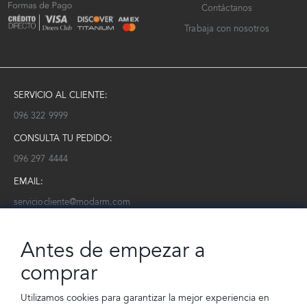
Contáctanos
Trabaja con nosotros
SERVICIO AL CLIENTE:
096 322 9999
CONSULTA TU PEDIDO:
096 297 4444
EMAIL:
serviciocliente@modarm.com
NEWSLETTER:
Antes de empezar a
Conoce toda la información sobre últimas colecciones, eventos y
ofertas.
comprar
Subscríbete a nuestro newsletter
Utilizamos cookies para garantizar la mejor experiencia en