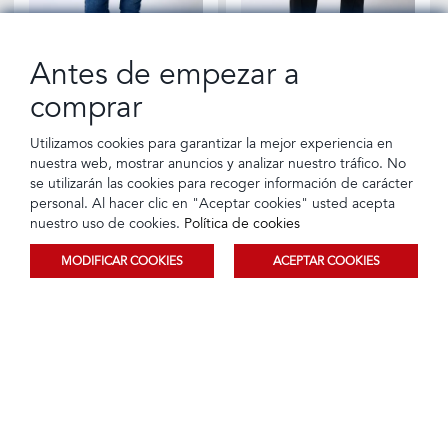
Antes de empezar a
comprar
Utilizamos cookies para garantizar la mejor experiencia en
Jean Skinny Azul Oscuro
Legging Llano Negro
nuestra web, mostrar anuncios y analizar nuestro tráfico. No
se utilizarán las cookies para recoger información de carácter
Tarjeta de crédito
Crédito directo
Tarjeta de crédito
Crédito directo
12 Cuotas de
12 Cuotas de
$36,95
$36,95
personal. Al hacer clic en "Aceptar cookies" usted acepta
$3,35
$3,35
nuestro uso de cookies.
Política de cookies
MODIFICAR COOKIES
ACEPTAR COOKIES
Ordenar
Filtrar