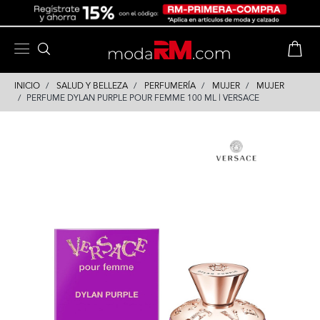
Skip
Skip
to
to
content
navigation
INICIO
SALUD Y BELLEZA
PERFUMERÍA
MUJER
MUJER
PERFUME DYLAN PURPLE POUR FEMME 100 ML | VERSACE