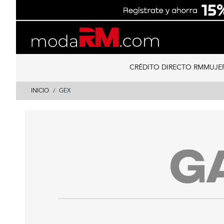
Skip
Skip
to
to
content
navigation
CRÉDITO DIRECTO RM
MUJE
INICIO
GEX