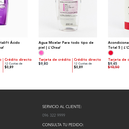
talift Ácido
Agua Micelar Para todo tipo de
Acondiciona
al
piel |
L'Oreal
Total 5 |
L'O
o
Crédito directo
Tarjeta de crédito
Crédito directo
Tarjeta de 
$9,80
$9,45
12 Cuotas de
12 Cuotas de
$10,50
$0,89
$0,89
SERVICIO AL CLIENTE:
096 322 9999
CONSULTA TU PEDIDO: