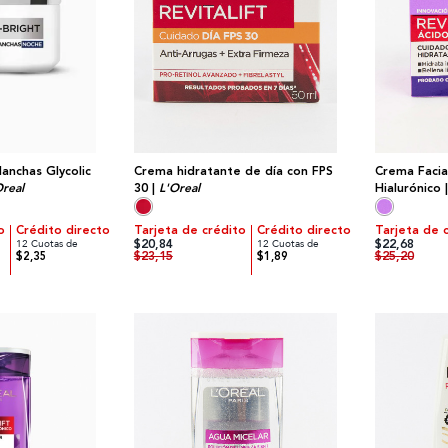
anchas Glycolic
Crema hidratante de día con FPS
Crema Facial
Oreal
30 |
L'Oreal
Hialurónico 
o
Crédito directo
Tarjeta de crédito
Crédito directo
Tarjeta de 
$20,84
$22,68
12 Cuotas de
12 Cuotas de
$23,15
$25,20
$2,35
$1,89