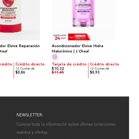
dor Elvive Reparación
Acondicionador Elvive Hidra
real
Hialurónico |
L'Oreal
crédito
Crédito directo
Tarjeta de crédito
Crédito directo
$10,32
12 Cuotas de
12 Cuotas de
$11,45
$0,86
$0,93
NEWSLETTER:
Conoce toda la información sobre últimas colecciones,
eventos y ofertas.