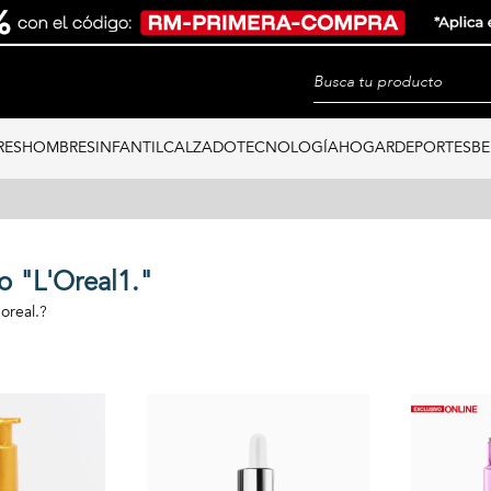
RES
HOMBRES
INFANTIL
CALZADO
TECNOLOGÍA
HOGAR
DEPORTES
BE
o "L'Oreal1."
'oreal.
?