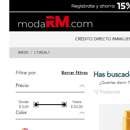
Skip
Skip
to
to
content
navigation
CRÉDITO DIRECTO RM
MUJE
INICIO
L'OREAL1.
Filtrar por:
Borrar filtros
Has buscad
¿Querías decir:
l
Precio
12 Productos
Desde
Hasta
$ 0,00
$ 50,00
Color