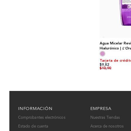
Agua Micelar Revi
Hialurónico |
L'Ore
Tarjeta de crédit
$9,82
$10,90
INFORMACIÓN
EMPRESA
Comprobantes electrónicos
Nuestras Tiendas
Estado de cuenta
Acerca de nosotros