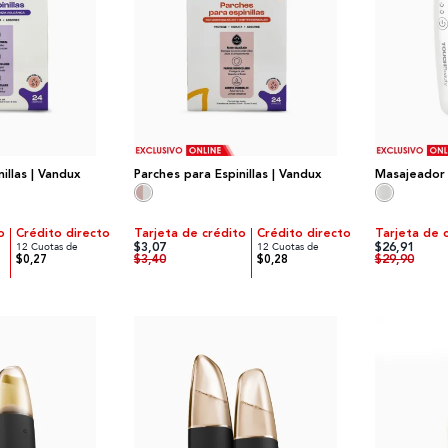
illas | Vandux
Parches para Espinillas | Vandux
Masajeador 
o
Crédito directo
Tarjeta de crédito
Crédito directo
Tarjeta de 
$3,07
$26,91
12 Cuotas de
12 Cuotas de
$3,40
$29,90
$0,27
$0,28