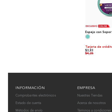
Espejo con Sopor
Tarjeta de crédit
$3,83
$4,26
INFORMACIÓN
EMPRESA
Comprobantes electrónicos
Nuestras Tiendas
Estado de cuenta
Acerca de nosotros
Métodos de envío
Términos y condiciones