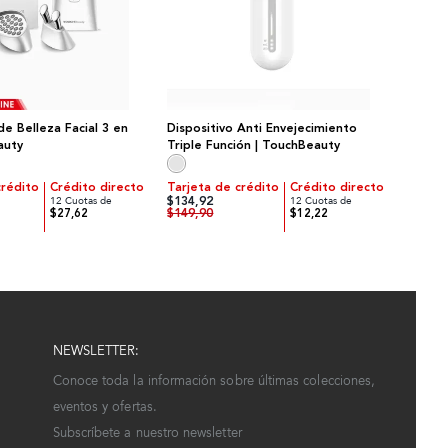
de Belleza Facial 3 en
Dispositivo Anti Envejecimiento
auty
Triple Función | TouchBeauty
crédito
Crédito directo
Tarjeta de crédito
Crédito directo
$134,92
12 Cuotas de
12 Cuotas de
$149,90
$27,62
$12,22
NEWSLETTER:
Conoce toda la información sobre últimas colecciones,
eventos y ofertas.
Subscríbete a nuestro newsletter