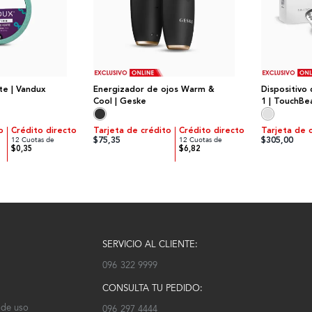
te | Vandux
Energizador de ojos Warm &
Dispositivo 
Cool | Geske
1 | TouchBe
o
Crédito directo
Tarjeta de crédito
Crédito directo
Tarjeta de 
$75,35
$305,00
12 Cuotas de
12 Cuotas de
$0,35
$6,82
SERVICIO AL CLIENTE:
096 322 9999
CONSULTA TU PEDIDO:
 de uso
096 297 4444