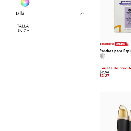
talla
TALLA
UNICA
Parches para Espin
Tarjeta de crédit
$2,94
$3,27