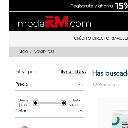
Skip
Skip
to
to
content
navigation
CRÉDITO DIRECTO RM
MUJE
INICIO
NOV3D4D3S
Filtrar por:
Borrar filtros
Has busca
Precio
12 Productos
Desde
Hasta
$ 0,00
$ 400,00
Color