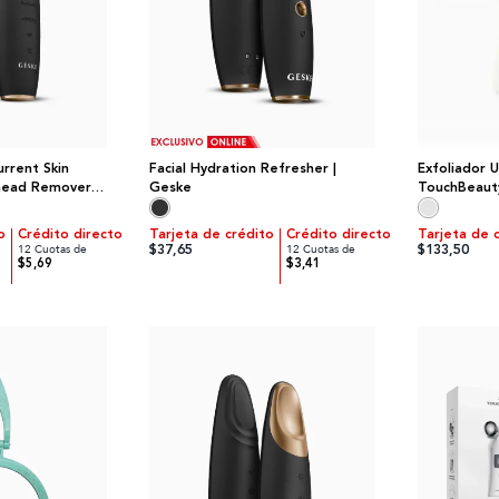
rrent Skin
Facial Hydration Refresher |
Exfoliador U
head Remover |
Geske
TouchBeaut
o
Crédito directo
Tarjeta de crédito
Crédito directo
Tarjeta de 
$37,65
$133,50
12 Cuotas de
12 Cuotas de
$5,69
$3,41