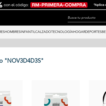
RES
HOMBRES
INFANTIL
CALZADO
TECNOLOGÍA
HOGAR
DEPORTES
BE
do "NOV3D4D3S"