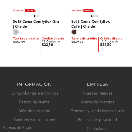
Sofá Cama ComfyBox Gris
Sofá Cama ComfyBox
| Chaide
Café | Chaide
Tarjeta de crédito
Crédito directo
Tarjeta de crédito
Crédito directo
12 Cuotas de
12 Cuotas de
$369,99
$369,99
$33,50
$33,50
INFORMACIÓN
EMPRESA
Comprobantes electrónicos
Nuestras Tiendas
Estado de cuenta
Acerca de nosotros
Métodos de envío
Términos y condiciones de uso
Cambios y devoluciones
Políticas de privacidad
Contáctanos