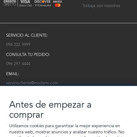
Trabaja con nosotros
SERVICIO AL CLIENTE:
096 322 9999
CONSULTA TU PEDIDO:
096 297 4444
EMAIL:
serviciocliente@modarm.com
NEWSLETTER:
Antes de empezar a
Conoce toda la información sobre últimas colecciones, eventos y
ofertas.
comprar
Subscríbete a nuestro newsletter
Utilizamos cookies para garantizar la mejor experiencia en
nuestra web, mostrar anuncios y analizar nuestro tráfico. No
SUSCRIBIRSE