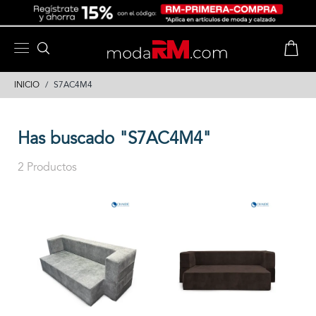
Skip
Skip
to
to
content
navigation
INICIO
S7AC4M4
Has buscado "S7AC4M4"
2 Productos