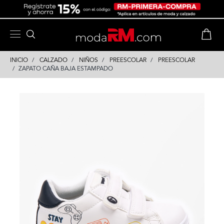
Skip
Skip
to
to
content
navigation
INICIO
CALZADO
NIÑOS
PREESCOLAR
PREESCOLAR
ZAPATO CAÑA BAJA ESTAMPADO