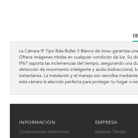
CU
DE
TA
La Cámara IP Tipo Bala Bullet 3 Blanco de Imou garantiza una 
Ofrece imágenes nítidas en cualquier condición de luz. Su dis
IP67 soporta las inclemencias del tiempo, asegurando una d
detección de movimiento inteligente y audio bidireccional, 
instantánea. La instalación y el manejo son sencillos mediant
esta cámara la elección perfecta para proteger tu hogar o ne
INFORMACIÓN
EMPRESA
Comprobantes electrónicos
Nuestras Tiendas