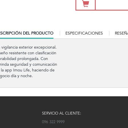
RRENT
SCRIPCIÓN DEL PRODUCTO
ESPECIFICACIONES
RESEÑ
B:
vigilancia exterior excepcional.
eño resistente con clasificación
urabilidad prolongada. Con
brinda seguridad y comunicación
e la app Imou Life, haciendo de
gocio día y noche.
SERVICIO AL CLIENTE:
096 322 9999