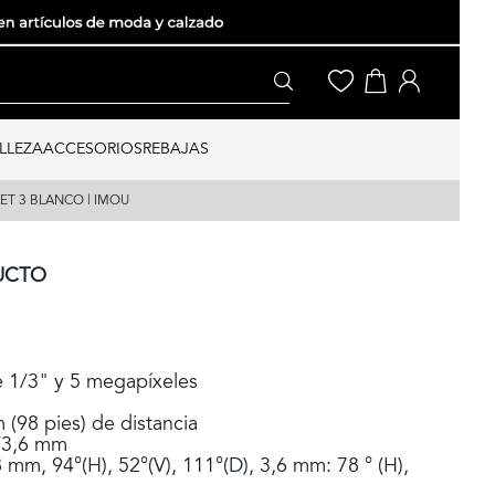
LLEZA
ACCESORIOS
REBAJAS
ET 3 BLANCO | IMOU
UCTO
 1/3" y 5 megapíxeles
 (98 pies) de distancia
m/3,6 mm
mm, 94°(H), 52°(V), 111°(D), 3,6 mm: 78 ° (H),