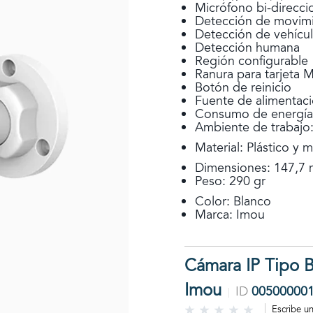
Micrófono bi-direcci
Detección de movim
Detección de vehícu
Detección humana
Región configurable
Ranura para tarjeta 
Botón de reinicio
Fuente de alimenta
Consumo de energí
Ambiente de trabajo
Material: Plástico y m
Dimensiones: 147,7
Peso: 290 gr
Color: Blanco
Marca: Imou
Cámara IP Tipo Ba
Imou
ID
00500000
Escribe u