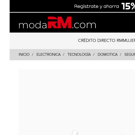
Skip
Skip
to
to
content
navigation
CRÉDITO DIRECTO RM
MUJE
INICIO
ELECTRONICA
TECNOLOGÍA
DOMOTICA
SEGU