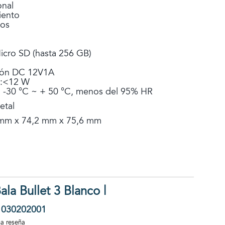
onal
iento
los
Micro SD (hasta 256 GB)
ción DC 12V1A
a:<12 W
: -30 °C ~ + 50 °C, menos del 95% HR
etal
 mm x 74,2 mm x 75,6 mm
la Bullet 3 Blanco |
1030202001
na reseña