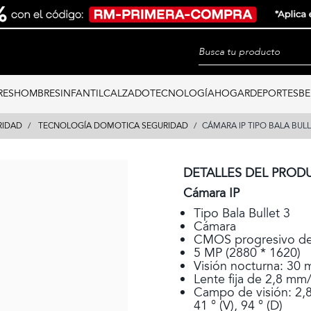
RES
HOMBRES
INFANTIL
CALZADO
TECNOLOGÍA
HOGAR
DEPORTES
BE
RIDAD
TECNOLOGÍA DOMOTICA SEGURIDAD
CÁMARA IP TIPO BALA BULL
DETALLES DEL PROD
Cámara IP
Tipo Bala Bullet 3
Cámara
CMOS progresivo de
5 MP (2880 * 1620)
Visión nocturna: 30 m
Lente fija de 2,8 m
Campo de visión: 2,8 
41 ° (V), 94 ° (D)