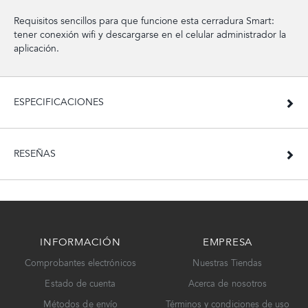
Requisitos sencillos para que funcione esta cerradura Smart:
tener conexión wifi y descargarse en el celular administrador la
aplicación.
ESPECIFICACIONES
RESEÑAS
INFORMACIÓN
EMPRESA
Comprobantes electrónicos
Nuestras Tiendas
Estado de cuenta
Acerca de nosotros
Métodos de envío
Términos y condiciones de uso