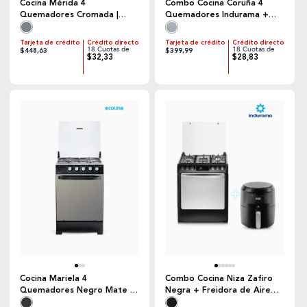
Cocina Mérida 4
Combo Cocina Coruña 4
Quemadores Cromada |
Quemadores Indurama +
Indurama + Cilindro de Gas
Cilindro de Gas
Tarjeta de crédito
Crédito directo
Tarjeta de crédito
Crédito directo
18 Cuotas de
18 Cuotas de
$448,63
$399,99
$32,33
$28,83
Cocina Mariela 4
Combo Cocina Niza Zafiro
Quemadores Negro Mate |
Negra + Freidora de Aire
Ecoline
4.5 Lt | Indurama