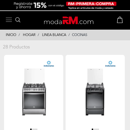
Skip
Skip
to
to
content
navigation
INICIO
HOGAR
LINEA BLANCA
COCINAS
28 Productos