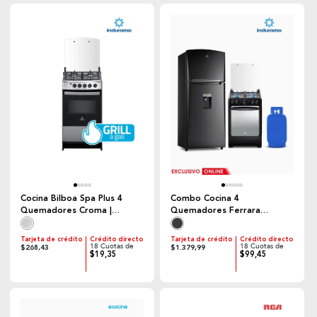
Cocina Bilboa Spa Plus 4
Combo Cocina 4
Quemadores Croma |
Quemadores Ferrara
Indurama
Maxgrill + Refrigeradora
Top Mount 390 Lt Negra |
Tarjeta de crédito
Crédito directo
Tarjeta de crédito
Crédito directo
Indurama + Cilindro de Gas
18 Cuotas de
18 Cuotas de
$268,43
$1.379,99
$19,35
$99,45