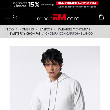
Skip
Skip
to
to
content
navigation
INICIO
HOMBRES
BÁSICOS
SWEATERS Y CHOMPAS
SWETERS Y CHOMPAS
CHOMPA CON CAPUCHA BLANCO