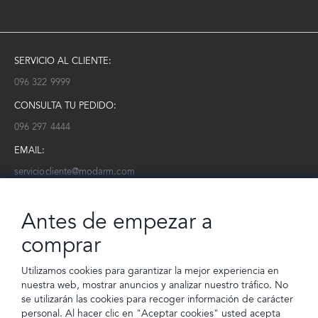
SERVICIO AL CLIENTE:
096 322 9999
CONSULTA TU PEDIDO:
096 297 4444
EMAIL:
serviciocliente@modarm.com
NEWSLETTER:
Antes de empezar a
Conoce toda la información sobre últimas colecciones, eventos y
ofertas.
comprar
Subscríbete a nuestro newsletter
Utilizamos cookies para garantizar la mejor experiencia en
nuestra web, mostrar anuncios y analizar nuestro tráfico. No
SUSCRIBIRSE
se utilizarán las cookies para recoger información de carácter
personal. Al hacer clic en "Aceptar cookies" usted acepta