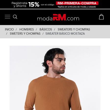
Skip
Skip
to
to
content
navigation
INICIO
HOMBRES
BÁSICOS
SWEATERS Y CHOMPAS
SWETERS Y CHOMPAS
SWEATER BÁSICO MOSTAZA