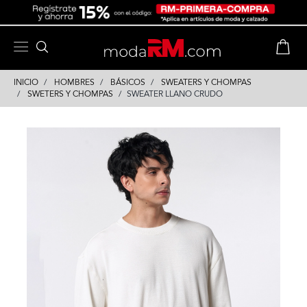
Skip
Skip
to
to
content
navigation
INICIO
HOMBRES
BÁSICOS
SWEATERS Y CHOMPAS
SWETERS Y CHOMPAS
SWEATER LLANO CRUDO