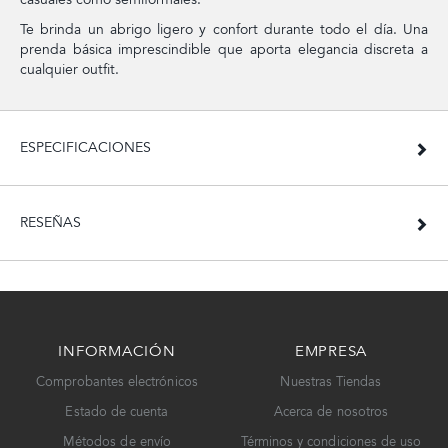
Te brinda un abrigo ligero y confort durante todo el día. Una
prenda básica imprescindible que aporta elegancia discreta a
cualquier outfit.
ESPECIFICACIONES
RESEÑAS
INFORMACIÓN
EMPRESA
Comprobantes electrónicos
Nuestras Tiendas
Estado de cuenta
Acerca de nosotros
Métodos de envío
Términos y condiciones de uso