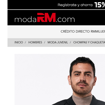
Skip
Skip
to
to
content
navigation
CRÉDITO DIRECTO RM
MUJE
INICIO
HOMBRES
MODA JUVENIL
CHOMPAS Y CHAQUET