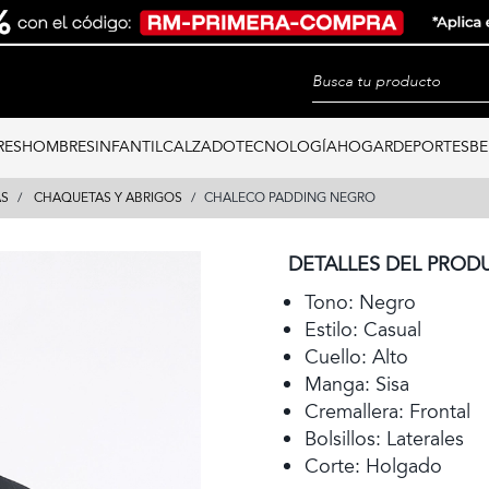
RES
HOMBRES
INFANTIL
CALZADO
TECNOLOGÍA
HOGAR
DEPORTES
BE
AS
CHAQUETAS Y ABRIGOS
CHALECO PADDING NEGRO
DETALLES DEL PROD
Tono: Negro
Estilo: Casual
Cuello: Alto
Manga: Sisa
Cremallera: Frontal
Bolsillos: Laterales
Corte: Holgado