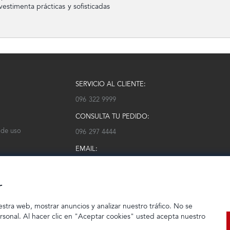
stimenta prácticas y sofisticadas
SERVICIO AL CLIENTE:
096 322 9999
CONSULTA TU PEDIDO:
 de uso
096 297 4444
EMAIL:
serviciocliente@modarm.com
r
estra web, mostrar anuncios y analizar nuestro tráfico. No se
ersonal. Al hacer clic en "Aceptar cookies" usted acepta nuestro
© 2023 TIENDEC S.A | Todos los derechos reservados