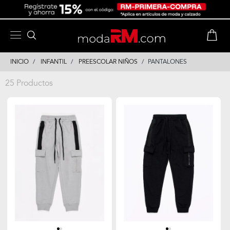
Skip
Skip
to
to
content
navigation
INICIO
INFANTIL
PREESCOLAR NIÑOS
PANTALONES
25 Productos