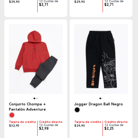
12 Cuotas de
12 Cuotas de
$29,90
$29,90
$2,71
$2,71
Conjunto Chompa +
Jogger Dragon Ball Negro
Pantalón Adventure
Tarjeta de crédito
Crédito directo
Tarjeta de crédito
Crédito directo
12 Cuotas de
12 Cuotas de
$32,95
$24,90
$2,98
$2,25