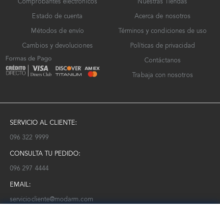
Comprobantes electrónicos
Nuestras Tiendas
Estado de cuenta
Acerca de nosotros
Métodos de envío
Términos y condiciones de uso
Cambios y devoluciones
Políticas de privacidad
Contáctanos
Trabaja con nosotros
SERVICIO AL CLIENTE:
096 322 9999
CONSULTA TU PEDIDO:
096 297 4444
EMAIL:
serviciocliente@modarm.com
NEWSLETTER: