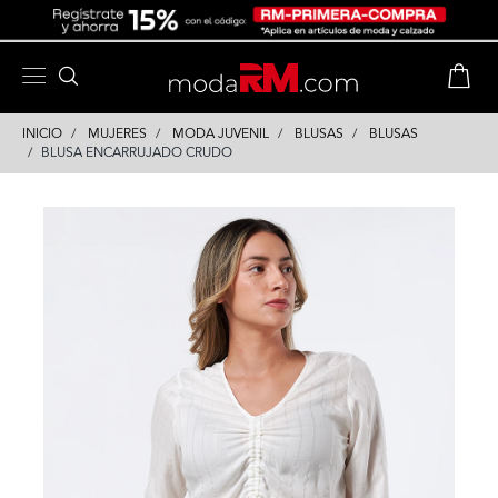
Skip
Skip
to
to
content
navigation
INICIO
MUJERES
MODA JUVENIL
BLUSAS
BLUSAS
BLUSA ENCARRUJADO CRUDO