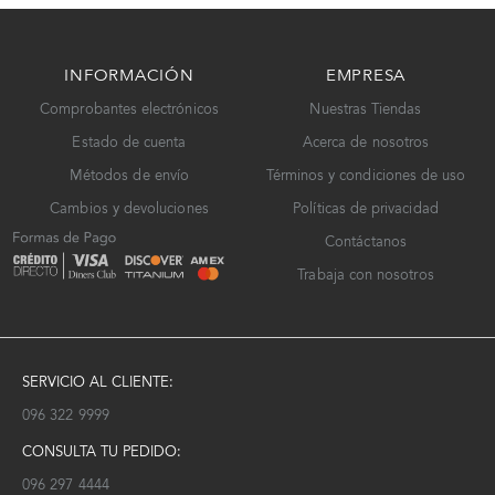
INFORMACIÓN
EMPRESA
Comprobantes electrónicos
Nuestras Tiendas
Estado de cuenta
Acerca de nosotros
Métodos de envío
Términos y condiciones de uso
Cambios y devoluciones
Políticas de privacidad
Contáctanos
Trabaja con nosotros
SERVICIO AL CLIENTE:
096 322 9999
CONSULTA TU PEDIDO:
096 297 4444