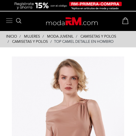
Skip
Skip
to
to
content
navigation
INICIO
MUJERES
MODA JUVENIL
CAMISETAS Y POLOS
CAMISETAS Y POLOS
TOP CAMEL DETALLE EN HOMBRO