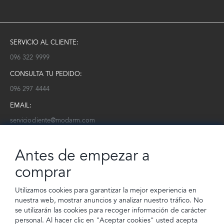
SERVICIO AL CLIENTE:
096 322 9999
CONSULTA TU PEDIDO:
096 297 4444
EMAIL:
serviciocliente@modarm.com
NEWSLETTER:
Antes de empezar a
Conoce toda la información sobre últimas colecciones, eventos y
ofertas.
comprar
Subscríbete a nuestro newsletter
Utilizamos cookies para garantizar la mejor experiencia en
nuestra web, mostrar anuncios y analizar nuestro tráfico. No
SUSCRIBIRSE
se utilizarán las cookies para recoger información de carácter
personal. Al hacer clic en "Aceptar cookies" usted acepta