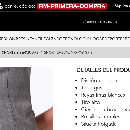
RES
HOMBRES
INFANTIL
CALZADO
TECNOLOGÍA
HOGAR
DEPORTES
BE
SHORTS Y BERMUDAS
SHORT CASUAL A RAYAS GRIS
DETALLES DEL PROD
Diseño unicolor
Tono gris
Rayas finas blancas
Tiro alto
Cierre con broche y 
Bolsillos laterales
Silueta holgada