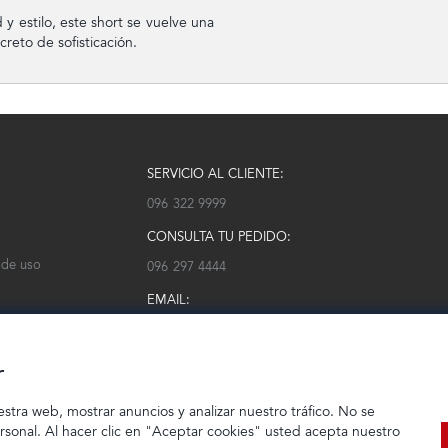
y estilo, este short se vuelve una
creto de sofisticación.
SERVICIO AL CLIENTE:
096 322 9999
CONSULTA TU PEDIDO:
 de uso
096 297 4444
EMAIL:
serviciocliente@modarm.com
r
estra web, mostrar anuncios y analizar nuestro tráfico. No se
ersonal. Al hacer clic en "Aceptar cookies" usted acepta nuestro