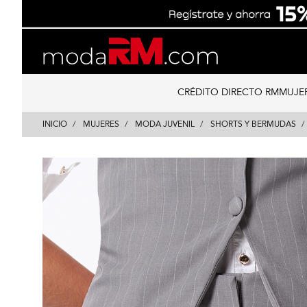
Skip
Skip
to
to
content
navigation
CRÉDITO DIRECTO RM
MUJE
INICIO
MUJERES
MODA JUVENIL
SHORTS Y BERMUDAS