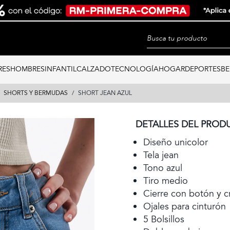
RES
HOMBRES
INFANTIL
CALZADO
TECNOLOGÍA
HOGAR
DEPORTES
BE
SHORTS Y BERMUDAS
SHORT JEAN AZUL
DETALLES DEL PROD
Diseño unicolor
Tela jean
Tono azul
Tiro medio
Cierre con botón y c
Ojales para cinturón
5 Bolsillos