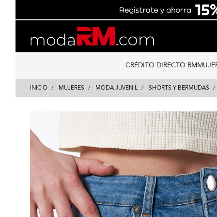
Skip
Skip
to
to
content
navigation
CRÉDITO DIRECTO RM
MUJE
INICIO
MUJERES
MODA JUVENIL
SHORTS Y BERMUDAS