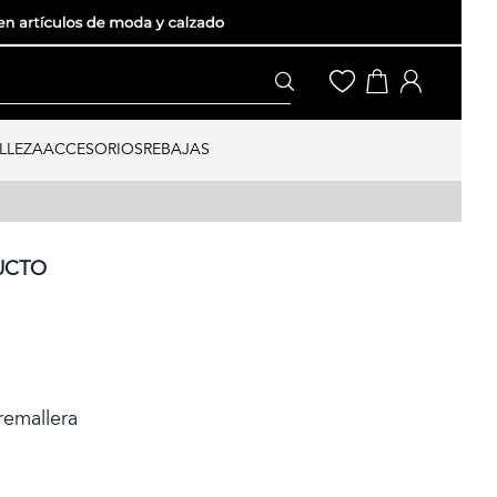
LLEZA
ACCESORIOS
REBAJAS
UCTO
remallera