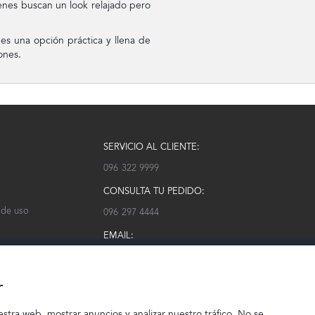
enes buscan un look relajado pero
 es una opción práctica y llena de
ones.
SERVICIO AL CLIENTE:
096 322 9999
CONSULTA TU PEDIDO:
 de uso
096 297 4444
EMAIL:
serviciocliente@modarm.com
r
estra web, mostrar anuncios y analizar nuestro tráfico. No se