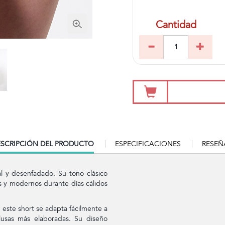
Cantidad
RRENT
SCRIPCIÓN DEL PRODUCTO
ESPECIFICACIONES
RESEÑ
B:
al y desenfadado. Su tono clásico
os y modernos durante días cálidos
, este short se adapta fácilmente a
blusas más elaboradas. Su diseño