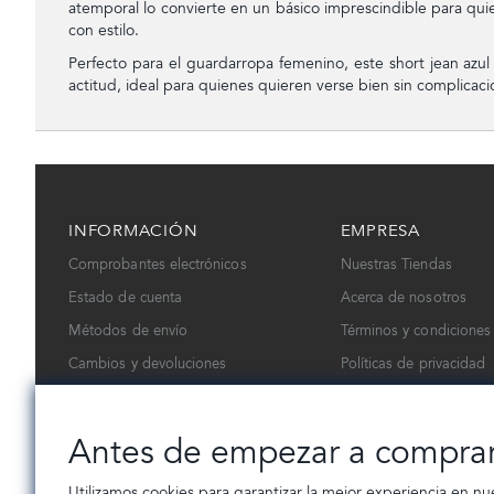
atemporal lo convierte en un básico imprescindible para qui
con estilo.
Perfecto para el guardarropa femenino, este short jean azul
actitud, ideal para quienes quieren verse bien sin complicaci
INFORMACIÓN
EMPRESA
Comprobantes electrónicos
Nuestras Tiendas
Estado de cuenta
Acerca de nosotros
Métodos de envío
Términos y condiciones
Cambios y devoluciones
Políticas de privacidad
Contáctanos
Trabaja con nosotros
Antes de empezar a compra
Utilizamos cookies para garantizar la mejor experiencia en nu