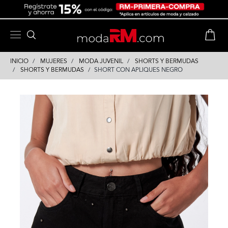
Skip
Skip
to
to
content
navigation
INICIO
MUJERES
MODA JUVENIL
SHORTS Y BERMUDAS
SHORTS Y BERMUDAS
SHORT CON APLIQUES NEGRO