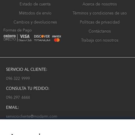
Estado de cuenta
Acerca de nosotros
Métodos de envío
Términos y condiciones de uso
Cambios y devoluciones
Políticas de privacidad
Contáctanos
Trabaja con nosotros
SERVICIO AL CLIENTE:
096 322 9999
CONSULTA TU PEDIDO:
096 297 4444
EMAIL:
serviciocliente@modarm.com
NEWSLETTER: