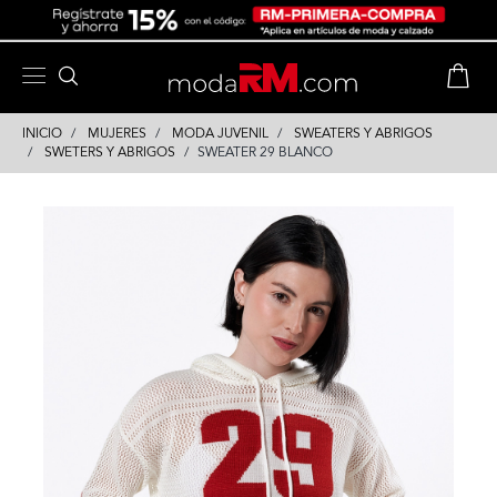
Skip
Skip
to
to
content
navigation
INICIO
MUJERES
MODA JUVENIL
SWEATERS Y ABRIGOS
SWETERS Y ABRIGOS
SWEATER 29 BLANCO