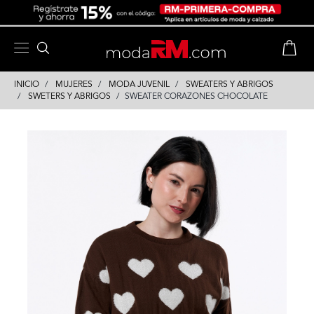
Skip
Skip
to
to
content
navigation
INICIO
MUJERES
MODA JUVENIL
SWEATERS Y ABRIGOS
SWETERS Y ABRIGOS
SWEATER CORAZONES CHOCOLATE