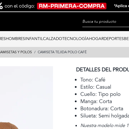
RES
HOMBRES
INFANTIL
CALZADO
TECNOLOGÍA
HOGAR
DEPORTES
BE
AMISETAS Y POLOS
CAMISETA TEJIDA POLO CAFÉ
DETALLES DEL PROD
Tono: Café
Estilo: Casual
Cuello: Tipo polo
Manga: Corta
Botonadura: Corta
Silueta: Semi holgad
Nuestra modelo mide 1,