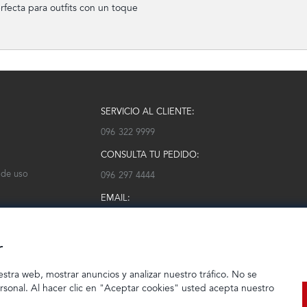
rfecta para outfits con un toque
SERVICIO AL CLIENTE:
096 322 9999
CONSULTA TU PEDIDO:
 de uso
096 297 4444
EMAIL:
serviciocliente@modarm.com
r
estra web, mostrar anuncios y analizar nuestro tráfico. No se
ersonal. Al hacer clic en "Aceptar cookies" usted acepta nuestro
© 2023 TIENDEC S.A | Todos los derechos reservados