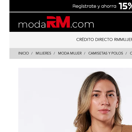
Skip
Skip
to
to
content
navigation
CRÉDITO DIRECTO RM
MUJE
INICIO
MUJERES
MODA MUJER
CAMISETAS Y POLOS
C