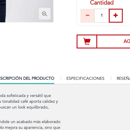
Cantidad
AG
RRENT
SCRIPCIÓN DEL PRODUCTO
ESPECIFICACIONES
RESEÑ
B:
da sofisticada y versátil que
 tonalidad café aporta calidez y
buscan un look equilibrado,
 dándole un acabado más elaborado
lo mejora su apariencia, sino que