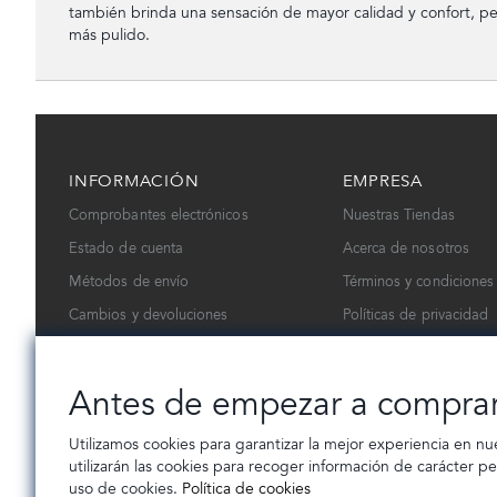
también brinda una sensación de mayor calidad y confort, pe
más pulido.
INFORMACIÓN
EMPRESA
Comprobantes electrónicos
Nuestras Tiendas
Estado de cuenta
Acerca de nosotros
Métodos de envío
Términos y condiciones
Cambios y devoluciones
Políticas de privacidad
Contáctanos
Trabaja con nosotros
Antes de empezar a compra
Utilizamos cookies para garantizar la mejor experiencia en nu
utilizarán las cookies para recoger información de carácter p
uso de cookies.
Política de cookies