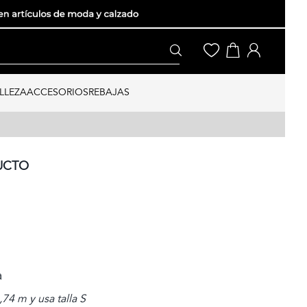
LLEZA
ACCESORIOS
REBAJAS
UCTO
a
74 m y usa talla S