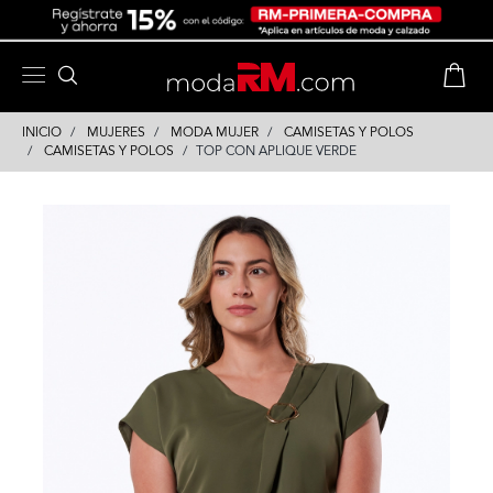
Skip
Skip
to
to
content
navigation
INICIO
MUJERES
MODA MUJER
CAMISETAS Y POLOS
CAMISETAS Y POLOS
TOP CON APLIQUE VERDE