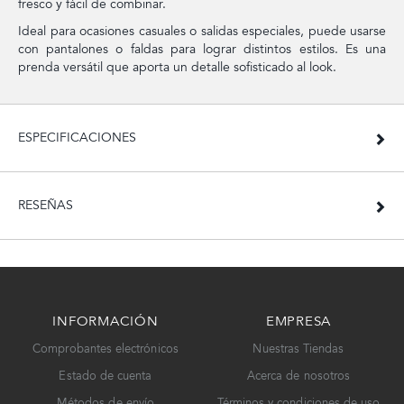
fresco y fácil de combinar.
Ideal para ocasiones casuales o salidas especiales, puede usarse
con pantalones o faldas para lograr distintos estilos. Es una
prenda versátil que aporta un detalle sofisticado al look.
ESPECIFICACIONES
RESEÑAS
INFORMACIÓN
EMPRESA
Comprobantes electrónicos
Nuestras Tiendas
Estado de cuenta
Acerca de nosotros
Métodos de envío
Términos y condiciones de uso