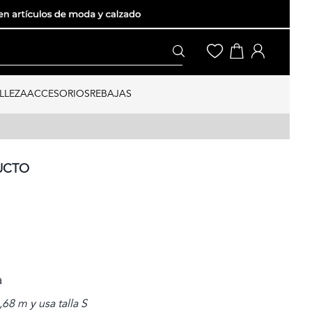
LLEZA
ACCESORIOS
REBAJAS
UCTO
a
68 m y usa talla S