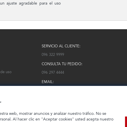
un ajuste agradable para el uso
SERVICIO AL CLIENTE:
096 322 9999
CONSULTA TU PEDIDO:
 de uso
096 297 4444
EMAIL:
serviciocliente@modarm.com
r
estra web, mostrar anuncios y analizar nuestro tráfico. No se
ersonal. Al hacer clic en "Aceptar cookies" usted acepta nuestro
© 2023 TIENDEC S.A | Todos los derechos reservados