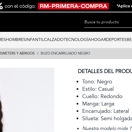
RES
HOMBRES
INFANTIL
CALZADO
TECNOLOGÍA
HOGAR
DEPORTES
BE
SWETERS Y ABRIGOS
BUZO ENCARRUJADO NEGRO
DETALLES DEL PROD
Tono: Negro
Estilo: Casual
Cuello: Redondo
Manga: Larga
Encarrujado: Lateral
Silueta: Semi holgad
Nuestra modelo mide 1,