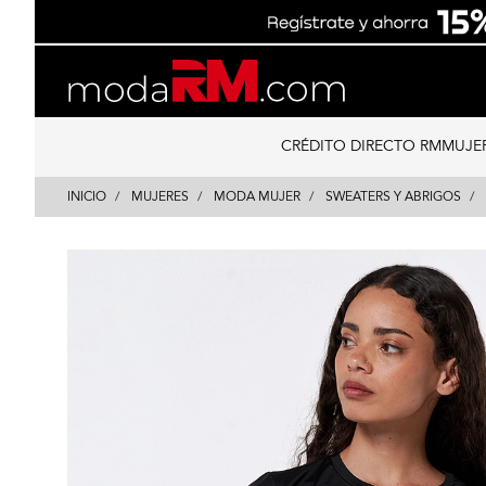
Skip
Skip
to
to
content
navigation
CRÉDITO DIRECTO RM
MUJE
INICIO
MUJERES
MODA MUJER
SWEATERS Y ABRIGOS