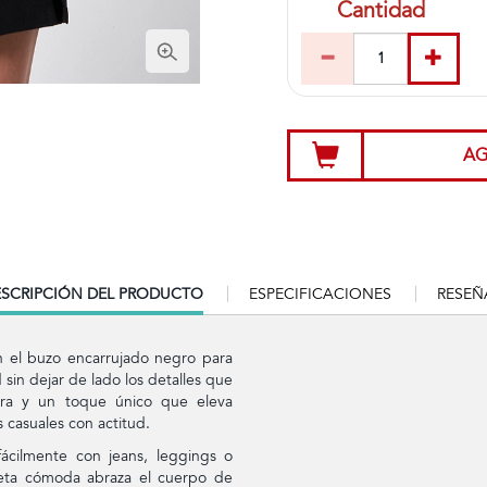
Cantidad
AG
RRENT
SCRIPCIÓN DEL PRODUCTO
ESPECIFICACIONES
RESEÑ
B:
n el buzo encarrujado negro para
in dejar de lado los detalles que
tura y un toque único que eleva
s casuales con actitud.
fácilmente con jeans, leggings o
ilueta cómoda abraza el cuerpo de