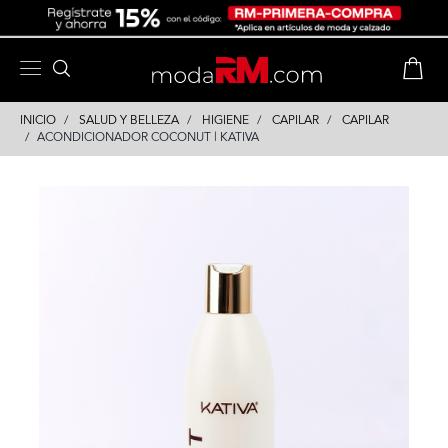
Skip
Skip
to
to
content
navigation
INICIO
SALUD Y BELLEZA
HIGIENE
CAPILAR
CAPILAR
ACONDICIONADOR COCONUT | KATIVA