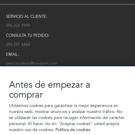
SERVICIO AL CLIENTE:
096 322 9999
CONSULTA TU PEDIDO:
096 297 4444
EMAIL:
serviciocliente@modarm.com
NEWSLETTER:
Antes de empezar a
Conoce toda la información sobre últimas colecciones, eventos y
ofertas.
comprar
Subscríbete a nuestro newsletter
Utilizamos cookies para garantizar la mejor experiencia en
nuestra web, mostrar anuncios y analizar nuestro tráfico. No
SUSCRIBIRSE
se utilizarán las cookies para recoger información de carácter
personal. Al hacer clic en "Aceptar cookies" usted acepta
nuestro uso de cookies.
Política de cookies