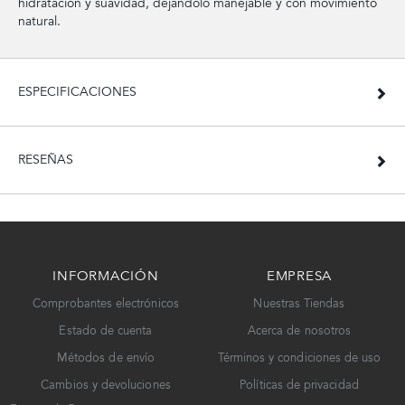
hidratación y suavidad, dejándolo manejable y con movimiento
natural.
ESPECIFICACIONES
RESEÑAS
INFORMACIÓN
EMPRESA
Comprobantes electrónicos
Nuestras Tiendas
Estado de cuenta
Acerca de nosotros
Métodos de envío
Términos y condiciones de uso
Cambios y devoluciones
Políticas de privacidad