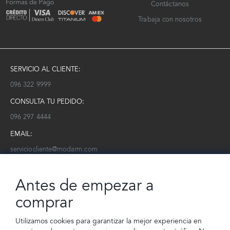
Contáctanos
Trabaja con nosotros
SERVICIO AL CLIENTE:
096 322 9999
CONSULTA TU PEDIDO:
096 297 4444
EMAIL:
serviciocliente@modarm.com
NEWSLETTER:
Antes de empezar a
Conoce toda la información sobre últimas colecciones, eventos y
ofertas.
comprar
Subscríbete a nuestro newsletter
Utilizamos cookies para garantizar la mejor experiencia en