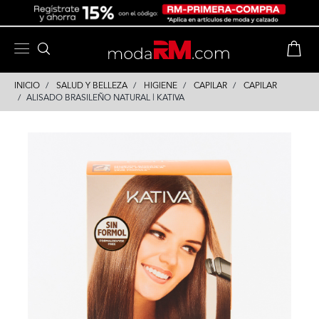
Skip
Skip
to
to
content
navigation
INICIO
SALUD Y BELLEZA
HIGIENE
CAPILAR
CAPILAR
ALISADO BRASILEÑO NATURAL | KATIVA