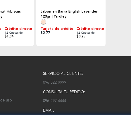
nut Hibiscus
Jabón en Barra English Lavender
gy
120gr | Yardley
o
Crédito directo
Tarjeta de crédito
Crédito directo
$2,77
12 Cuotas de
12 Cuotas de
$1,04
$0,25
SERVICIO AL CLIENTE:
096 322 9999
CONSULTA TU PEDIDO:
 de uso
096 297 4444
EMAIL:
serviciocliente@modarm.com