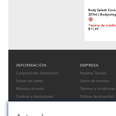
Body Splash Coco
237ml | Bodycolo
Tarjeta de crédit
$11,49
INFORMACIÓN
EMPRESA
Comprobantes electrónicos
Nuestras Tiendas
Estado de cuenta
Acerca de nosotros
Métodos de envío
Términos y condiciones
Cambios y devoluciones
Políticas de privacidad
Contáctanos
Trabaja con nosotros