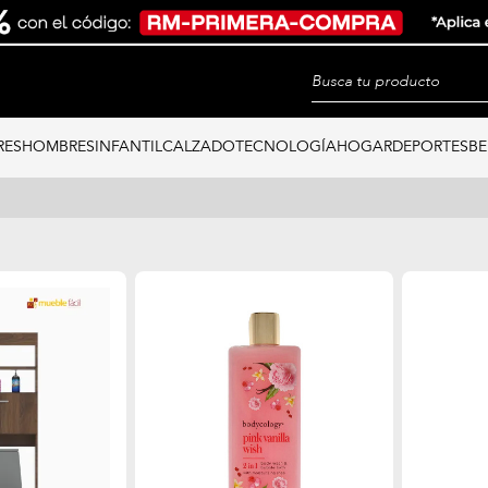
RES
HOMBRES
INFANTIL
CALZADO
TECNOLOGÍA
HOGAR
DEPORTES
BE