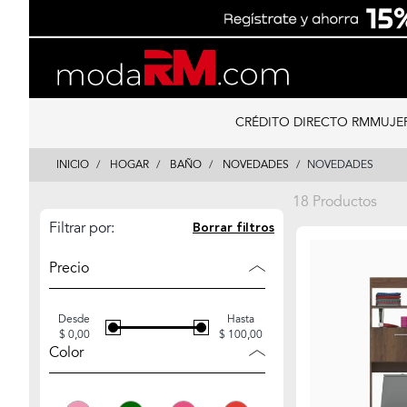
Skip
Skip
to
to
content
navigation
CRÉDITO DIRECTO RM
MUJE
INICIO
HOGAR
BAÑO
NOVEDADES
NOVEDADES
18 Productos
Filtrar por:
Borrar filtros
Precio
Desde
Hasta
$ 0,00
$ 100,00
Color