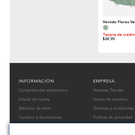
Vestido Flores V
Tarjeta de crédit
$24,90
INFORMACIÓN
EMPRESA
Comprobantes electrónicos
Nuestras Tiendas
Estado de cuenta
Acerca de nosotros
Métodos de envío
Términos y condiciones
Cambios y devoluciones
Políticas de privacidad
Contáctanos