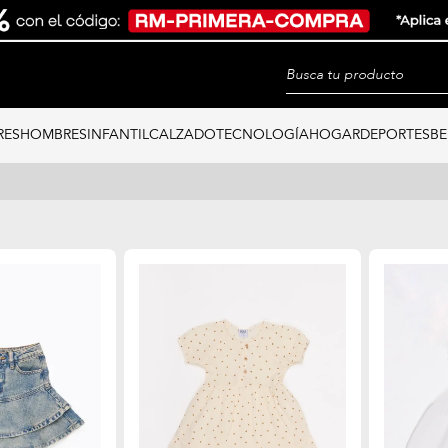
RES
HOMBRES
INFANTIL
CALZADO
TECNOLOGÍA
HOGAR
DEPORTES
BE