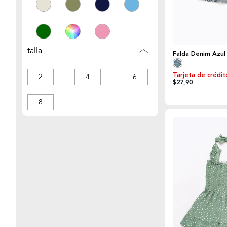
talla
Falda Denim Azul
Tarjeta de crédit
2
4
6
$27,90
8