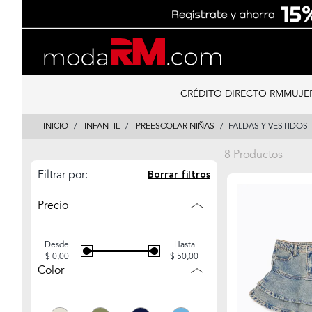
Skip
Skip
to
to
content
navigation
CRÉDITO DIRECTO RM
MUJE
INICIO
INFANTIL
PREESCOLAR NIÑAS
FALDAS Y VESTIDOS
8 Productos
Filtrar por:
Borrar filtros
Precio
Desde
Hasta
$ 0,00
$ 50,00
Color