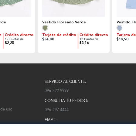
erde
Vestido Floreado Verde
Vestido Fl
o
Crédito directo
Tarjeta de crédito
Crédito directo
Tarjeta de
$34,90
$19,90
12 Cuotas de
12 Cuotas de
$2,25
$3,16
SERVICIO AL CLIENTE:
096 322 9999
CONSULTA TU PEDIDO:
 de uso
096 297 4444
EMAIL:
serviciocliente@modarm.com