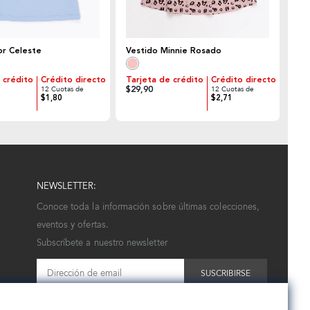
or Celeste
Vestido Minnie Rosado
 crédito
Crédito directo
Tarjeta de crédito
Crédito directo
$29,90
12 Cuotas de
12 Cuotas de
$1,80
$2,71
NEWSLETTER:
Conoce toda la información sobre últimas colecciones,
eventos y ofertas.
Subscríbete a nuestro newsletter
SUSCRIBIRSE