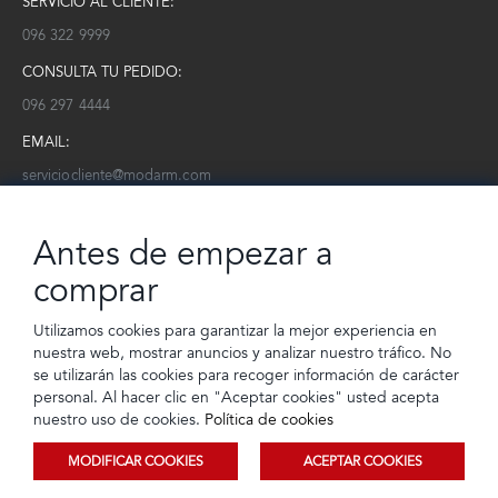
SERVICIO AL CLIENTE:
096 322 9999
CONSULTA TU PEDIDO:
096 297 4444
EMAIL:
serviciocliente@modarm.com
NEWSLETTER:
Antes de empezar a
Conoce toda la información sobre últimas colecciones, eventos y
ofertas.
comprar
Subscríbete a nuestro newsletter
Utilizamos cookies para garantizar la mejor experiencia en
nuestra web, mostrar anuncios y analizar nuestro tráfico. No
SUSCRIBIRSE
se utilizarán las cookies para recoger información de carácter
personal. Al hacer clic en "Aceptar cookies" usted acepta
nuestro uso de cookies.
Política de cookies
MODIFICAR COOKIES
ACEPTAR COOKIES
© 2023 TIENDEC S.A | Todos los derechos reservados