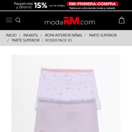
Skip
Skip
to
to
content
navigation
INICIO
INFANTIL
ROPA INTERIOR NIÑAS
PARTE SUPERIOR
PARTE SUPERIOR
BOXER PACK X3