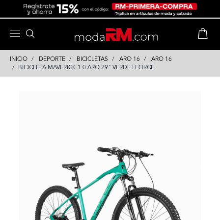
Skip
Skip
to
to
content
navigation
INICIO
DEPORTE
BICICLETAS
ARO 16
ARO 16
BICICLETA MAVERICK 1.0 ARO 29" VERDE | FORCE